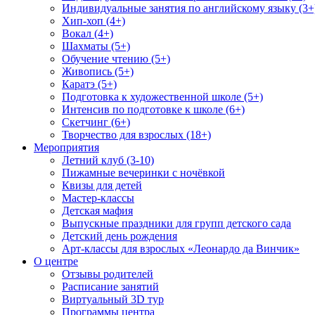
Индивидуальные занятия по английскому языку (3+
Хип-хоп (4+)
Вокал (4+)
Шахматы (5+)
Обучение чтению (5+)
Живопись (5+)
Каратэ (5+)
Подготовка к художественной школе (5+)
Интенсив по подготовке к школе (6+)
Скетчинг (6+)
Творчество для взрослых (18+)
Мероприятия
Летний клуб (3-10)
Пижамные вечеринки с ночёвкой
Квизы для детей
Мастер-классы
Детская мафия
Выпускные праздники для групп детского сада
Детский день рождения
Арт-классы для взрослых «Леонардо да Винчик»
О центре
Отзывы родителей
Расписание занятий
Виртуальный 3D тур
Программы центра