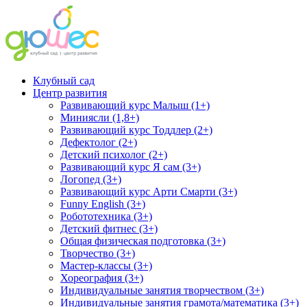
Клубный сад
Центр развития
Развивающий курс Малыш (1+)
Миниясли (1,8+)
Развивающий курс Тоддлер (2+)
Дефектолог (2+)
Детский психолог (2+)
Развивающий курс Я сам (3+)
Логопед (3+)
Развивающий курс Арти Смарти (3+)
Funny English (3+)
Робототехника (3+)
Детский фитнес (3+)
Общая физическая подготовка (3+)
Творчество (3+)
Мастер-классы (3+)
Хореография (3+)
Индивидуальные занятия творчеством (3+)
Индивидуальные занятия грамота/математика (3+)