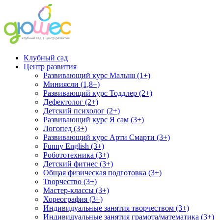
Клубный сад
Центр развития
Развивающий курс Малыш (1+)
Миниясли (1,8+)
Развивающий курс Тоддлер (2+)
Дефектолог (2+)
Детский психолог (2+)
Развивающий курс Я сам (3+)
Логопед (3+)
Развивающий курс Арти Смарти (3+)
Funny English (3+)
Робототехника (3+)
Детский фитнес (3+)
Общая физическая подготовка (3+)
Творчество (3+)
Мастер-классы (3+)
Хореография (3+)
Индивидуальные занятия творчеством (3+)
Индивидуальные занятия грамота/математика (3+)