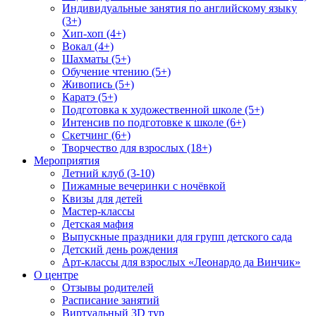
Индивидуальные занятия по английскому языку
(3+)
Хип-хоп (4+)
Вокал (4+)
Шахматы (5+)
Обучение чтению (5+)
Живопись (5+)
Каратэ (5+)
Подготовка к художественной школе (5+)
Интенсив по подготовке к школе (6+)
Скетчинг (6+)
Творчество для взрослых (18+)
Мероприятия
Летний клуб (3-10)
Пижамные вечеринки с ночёвкой
Квизы для детей
Мастер-классы
Детская мафия
Выпускные праздники для групп детского сада
Детский день рождения
Арт-классы для взрослых «Леонардо да Винчик»
О центре
Отзывы родителей
Расписание занятий
Виртуальный 3D тур