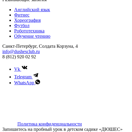
Английский язык
Фитнес
Хореография
Футбол
Робототехника
Обучение чтению
Санкт-Петербург, Солдата Корзуна, 4
info@dushesclub.ru
8 (812) 920 02 92
Vk
Telegram
WhatsApp
Предложение не является офертой и носит исключительно
ознакомительный характер. Актуальную информацию о
реализуемых услугах уточняйте у администратора.
ИП Абдугапарова Александра Сергеевна, ОГРНИП
325237500048013, ИНН 990103815504
center>
Политика конфиденциальности
Запишитесь на пробный урок в детском садике «ДЮШЕС»