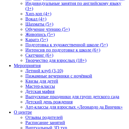
Индивидуальные занятия по английскому языку
(3+)
Хип-хоп (4+)
Вокал (4+)
Шахматы (5+)
Обучение чтению (5+)
Живопись (5+)
Каратэ (5+)
Подготовка к художественной школе (5+)
Интенсив по подготовке к школе (6+)
Скетчинг (6+)
Творчество для взрослых (18+)
Мероприятия
Летний клуб (3-10)
Пижамные вечеринки с ночёвкой
Квизы для детей
Мастер-классы
Детская мафия
Выпускные праздники для групп детского сада
Детский день рождения
Арт-классы для взрослых «Леонардо да Винчик»
О центре
Отзывы родителей
Расписание занятий
Виртуальный 3D тур