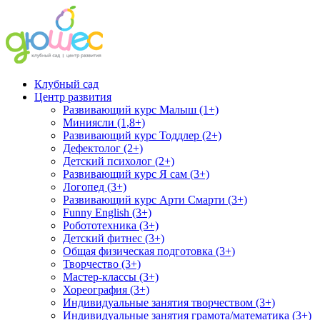
Клубный сад
Центр развития
Развивающий курс Малыш (1+)
Миниясли (1,8+)
Развивающий курс Тоддлер (2+)
Дефектолог (2+)
Детский психолог (2+)
Развивающий курс Я сам (3+)
Логопед (3+)
Развивающий курс Арти Смарти (3+)
Funny English (3+)
Робототехника (3+)
Детский фитнес (3+)
Общая физическая подготовка (3+)
Творчество (3+)
Мастер-классы (3+)
Хореография (3+)
Индивидуальные занятия творчеством (3+)
Индивидуальные занятия грамота/математика (3+)