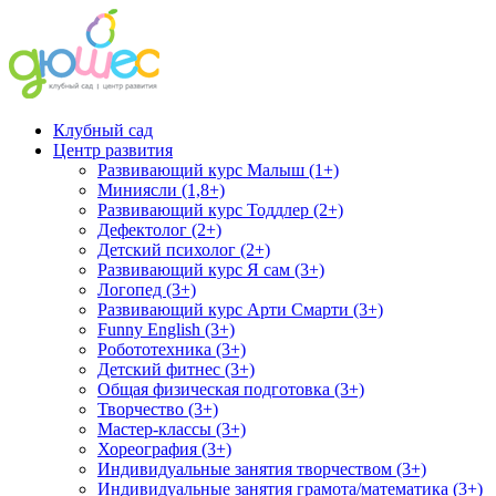
Клубный сад
Центр развития
Развивающий курс Малыш (1+)
Миниясли (1,8+)
Развивающий курс Тоддлер (2+)
Дефектолог (2+)
Детский психолог (2+)
Развивающий курс Я сам (3+)
Логопед (3+)
Развивающий курс Арти Смарти (3+)
Funny English (3+)
Робототехника (3+)
Детский фитнес (3+)
Общая физическая подготовка (3+)
Творчество (3+)
Мастер-классы (3+)
Хореография (3+)
Индивидуальные занятия творчеством (3+)
Индивидуальные занятия грамота/математика (3+)