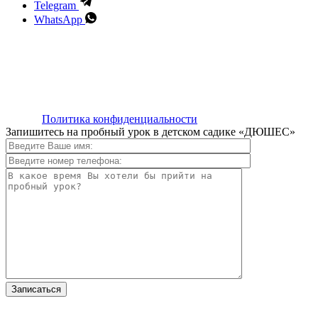
Telegram
WhatsApp
Предложение не является офертой и носит исключительно
ознакомительный характер. Актуальную информацию о
реализуемых услугах уточняйте у администратора.
ИП Абдугапарова Александра Сергеевна, ОГРНИП
325237500048013, ИНН 990103815504
center>
Политика конфиденциальности
Запишитесь на пробный урок в детском садике «ДЮШЕС»