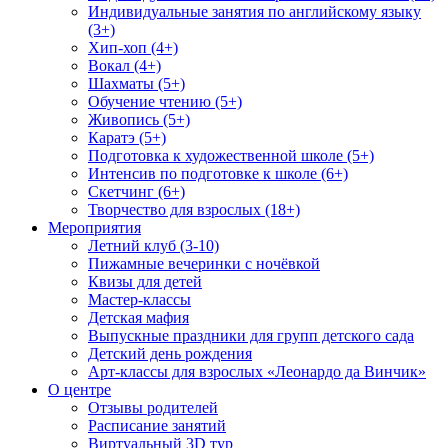
Индивидуальные занятия по английскому языку
(3+)
Хип-хоп (4+)
Вокал (4+)
Шахматы (5+)
Обучение чтению (5+)
Живопись (5+)
Каратэ (5+)
Подготовка к художественной школе (5+)
Интенсив по подготовке к школе (6+)
Скетчинг (6+)
Творчество для взрослых (18+)
Мероприятия
Летний клуб (3-10)
Пижамные вечеринки с ночёвкой
Квизы для детей
Мастер-классы
Детская мафия
Выпускные праздники для групп детского сада
Детский день рождения
Арт-классы для взрослых «Леонардо да Винчик»
О центре
Отзывы родителей
Расписание занятий
Виртуальный 3D тур